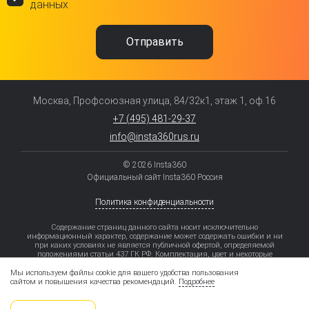
данных
Москва, Профсоюзная улица, 84/32к1, этаж 1, оф.16
+7 (495) 481-29-37
info@insta360rus.ru
© 2026 Insta360
Официальный сайт Insta360 Россия
Политика конфиденциальности
Содержание страниц данного сайта носит исключительно
информационный характер, содержание может содержать ошибки и ни
при каких условиях не является публичной офертой, определяемой
положениями статьи 437 ГК РФ. Комплектация, цвет и некоторые
элементы моделей могут отличаться от заявленных.
Мы используем файлы cookie для вашего удобства пользования
Рассрочка – приобретение товара/услуги в кредит без увеличения затрат
сайтом и повышения качества рекомендаций.
Подробнее
на приобретение товара/услуги за счет предоставления Партнером Банка
(продавцом) скидки на товар/услугу.
Увеличение затрат не происходит только в случае надлежащего