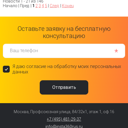
Новости 1 - 21 из 146
Начало | Пред. |
1
2
3
4
5
|
След.
|
Конец
Оставьте заявку на бесплатную
консультацию
Ваш телефон
Я даю согласие на обработку моих персональных
данных
Москва, Профсоюзная улица, 84/32к1, этаж 1, оф.16
+7 (495) 481-29-37
info@insta360rus.ru