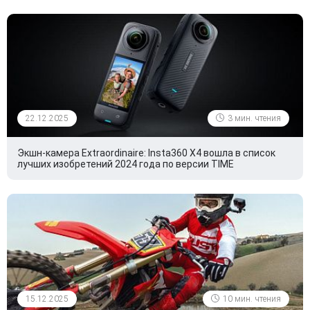
22.12.2025
3 мин. чтения
Экшн-камера Extraordinaire: Insta360 X4 вошла в список
лучших изобретений 2024 года по версии TIME
15.12.2025
10 мин. чтения