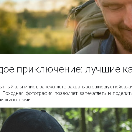
дое приключение: лучшие к
пытный альпинист, запечатлеть захватывающие дух пейзаж
 Походная фотография позволяет запечатлеть и поделить
ми животными.