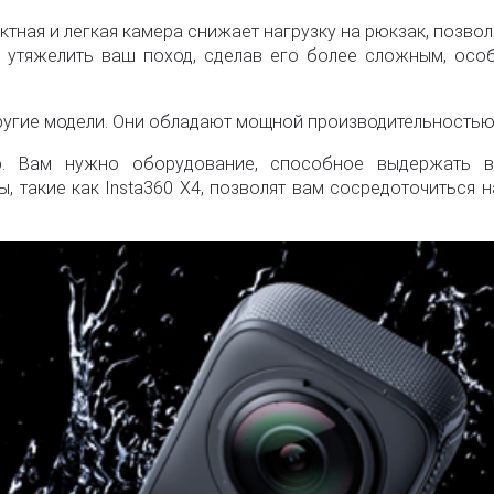
ктная и легкая камера снижает нагрузку на рюкзак, позво
 утяжелить ваш поход, сделав его более сложным, осо
другие модели. Они обладают мощной производительностью
. Вам нужно оборудование, способное выдержать в
 такие как Insta360 X4, позволят вам сосредоточиться 