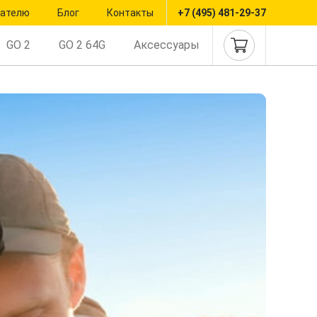
пателю
Блог
Контакты
+7 (495) 481-29-37
GO 2
GO 2 64G
Аксессуары