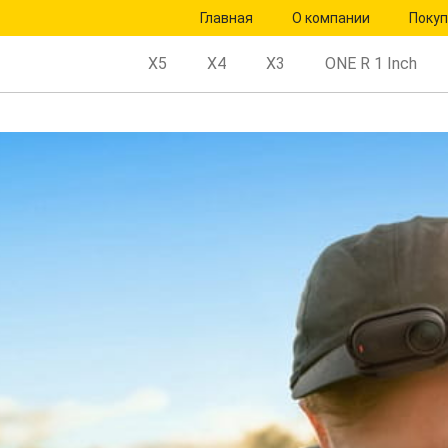
Главная
О компании
Поку
X5
X4
X3
ONE R 1 Inch