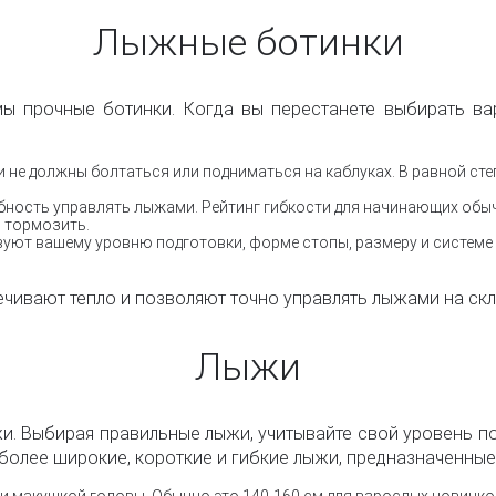
Лыжные ботинки
мы прочные ботинки. Когда вы перестанете выбирать вар
 не должны болтаться или подниматься на каблуках. В равной степ
бность управлять лыжами. Рейтинг гибкости для начинающих обычн
 тормозить.
вуют вашему уровню подготовки, форме стопы, размеру и системе
ивают тепло и позволяют точно управлять лыжами на скл
Лыжи
жи. Выбирая правильные лыжи, учитывайте свой уровень под
 более широкие, короткие и гибкие лыжи, предназначенные
 макушкой головы. Обычно это 140-160 см для взрослых новичко