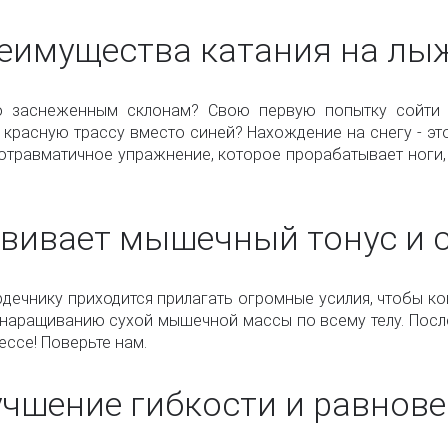
еимущества катания на лы
о заснеженным склонам? Свою первую попытку сойти 
 красную трассу вместо синей? Нахождение на снегу - это
отравматичное упражнение, которое прорабатывает ноги, 
вивает мышечный тонус и 
рдечнику приходится прилагать огромные усилия, чтобы к
наращиванию сухой мышечной массы по всему телу. После 
ссе! Поверьте нам.
чшение гибкости и равнов