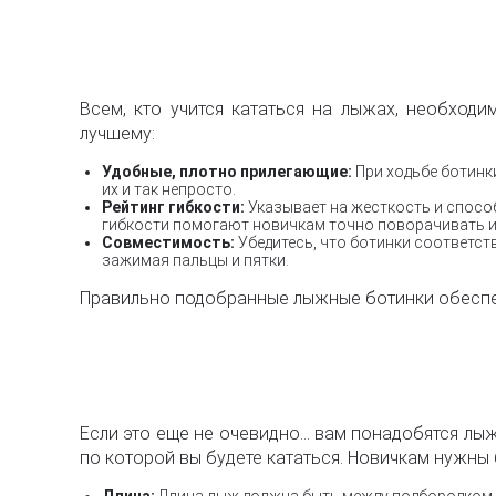
Всем, кто учится кататься на лыжах, необходи
лучшему:
Удобные, плотно прилегающие:
При ходьбе ботинки
их и так непросто.
Рейтинг гибкости:
Указывает на жесткость и спосо
гибкости помогают новичкам точно поворачивать и
Совместимость:
Убедитесь, что ботинки соответст
зажимая пальцы и пятки.
Правильно подобранные лыжные ботинки обеспеч
Если это еще не очевидно... вам понадобятся лы
по которой вы будете кататься. Новичкам нужны
Длина:
Длина лыж должна быть между подбородком и