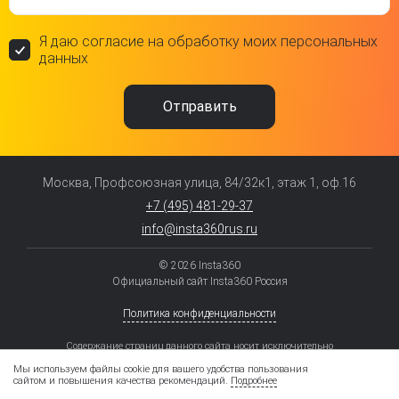
Я даю согласие на обработку моих персональных
данных
Москва, Профсоюзная улица, 84/32к1, этаж 1, оф.16
+7 (495) 481-29-37
info@insta360rus.ru
© 2026 Insta360
Официальный сайт Insta360 Россия
Политика конфиденциальности
Содержание страниц данного сайта носит исключительно
информационный характер, содержание может содержать ошибки и ни
при каких условиях не является публичной офертой, определяемой
Мы используем файлы cookie для вашего удобства пользования
положениями статьи 437 ГК РФ. Комплектация, цвет и некоторые
сайтом и повышения качества рекомендаций.
Подробнее
элементы моделей могут отличаться от заявленных.