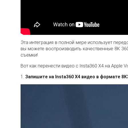
Эта интеграция в полной мере использует перед
вы можете воспроизводить качественные 8K 360º
съемки!
Вот как перенести видео с Insta360 X4 на Apple Vis
1.
Запишите на Insta360 X4 видео в формате 8K