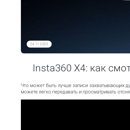
24.11.2025
Insta360 X4: как смо
Что может быть лучше записи захватывающих ду
можете легко передавать и просматривать отсн