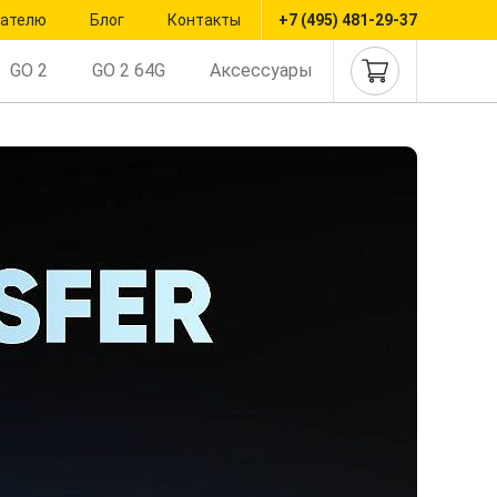
пателю
Блог
Контакты
+7 (495) 481-29-37
GO 2
GO 2 64G
Аксессуары