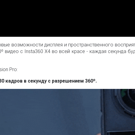
овые возможности дисплея и пространственного восприятия
 видео с Insta360 X4 во всей красе - каждая секунда буд
ion Pro:
30 кадров в секунду с разрешением 360º.