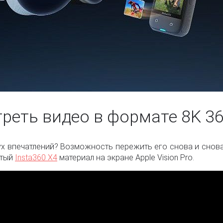
треть видео в формате 8K 360
х впечатлений? Возможность пережить его снова и снова.
ятый
Insta360 X4
материал на экране Apple Vision Pro.