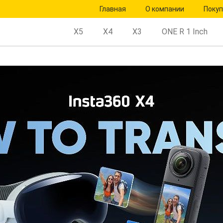
Главная
О компании
Поку
X5
X4
X3
ONE R 1 Inch