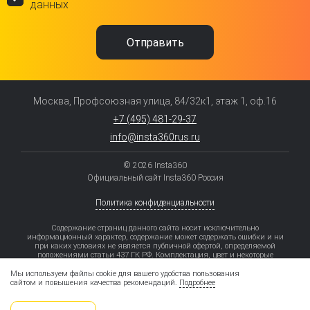
данных
Москва, Профсоюзная улица, 84/32к1, этаж 1, оф.16
+7 (495) 481-29-37
info@insta360rus.ru
© 2026 Insta360
Официальный сайт Insta360 Россия
Политика конфиденциальности
Содержание страниц данного сайта носит исключительно
информационный характер, содержание может содержать ошибки и ни
при каких условиях не является публичной офертой, определяемой
положениями статьи 437 ГК РФ. Комплектация, цвет и некоторые
элементы моделей могут отличаться от заявленных.
Мы используем файлы cookie для вашего удобства пользования
Рассрочка – приобретение товара/услуги в кредит без увеличения затрат
сайтом и повышения качества рекомендаций.
Подробнее
на приобретение товара/услуги за счет предоставления Партнером Банка
(продавцом) скидки на товар/услугу.
Увеличение затрат не происходит только в случае надлежащего