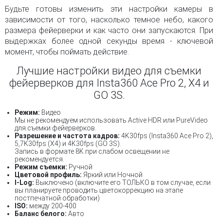
Будьте готовы изменить эти настройки камеры в
зависимости от того, насколько темное небо, какого
размера фейерверки и как часто они запускаются. При
выдержках более одной секунды время - ключевой
момент, чтобы поймать действие.
Лучшие настройки видео для съемки
фейерверков для Insta360 Ace Pro 2, X4 и
GO 3S.
Режим:
Видео
Мы не рекомендуем использовать Active HDR или PureVideo
для съемки фейерверков.
Разрешение и частота кадров:
4K30fps (Insta360 Ace Pro 2),
5,7K30fps (X4) и 4K30fps (GO 3S).
Запись в формате 8K при слабом освещении не
рекомендуется.
Режим съемки:
Ручной
Цветовой профиль:
Яркий или Ночной
I-Log:
Выключено (включите его ТОЛЬКО в том случае, если
вы планируете проводить цветокоррекцию на этапе
постпечатной обработки)
ISO
:
между 200-400
Баланс белого:
Авто