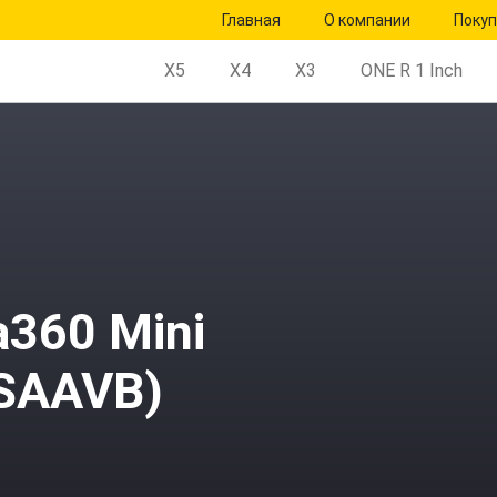
Главная
О компании
Поку
X5
X4
X3
ONE R 1 Inch
a360 Mini
NSAAVB)