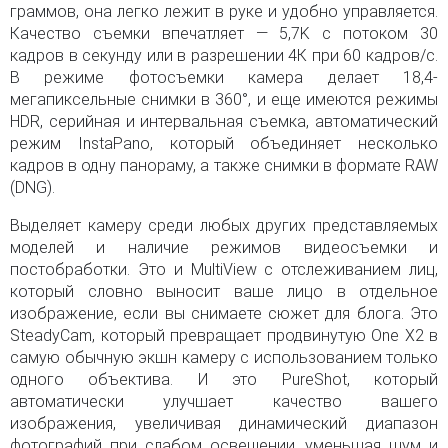
граммов, она легко лежит в руке и удобно управляется.
Качество съемки впечатляет — 5,7K с потоком 30
кадров в секунду или в разрешении 4К при 60 кадров/с.
В режиме фотосъемки камера делает 18,4-
мегапиксельные снимки в 360°, и еще имеются режимы
HDR, серийная и интервальная съемка, автоматический
режим InstaPano, который объединяет несколько
кадров в одну панораму, а также снимки в формате RAW
(DNG).
Выделяет камеру среди любых других представляемых
моделей и наличие режимов видеосъемки и
постобработки. Это и MultiView с отслеживанием лиц,
который словно выносит ваше лицо в отдельное
изображение, если вы снимаете сюжет для блога. Это
SteadyCam, который превращает продвинутую One X2 в
самую обычную экшн камеру с использованием только
одного объектива. И это PureShot, который
автоматически улучшает качество вашего
изображения, увеличивая динамический диапазон
фотографий при слабом освещении, уменьшая шум и