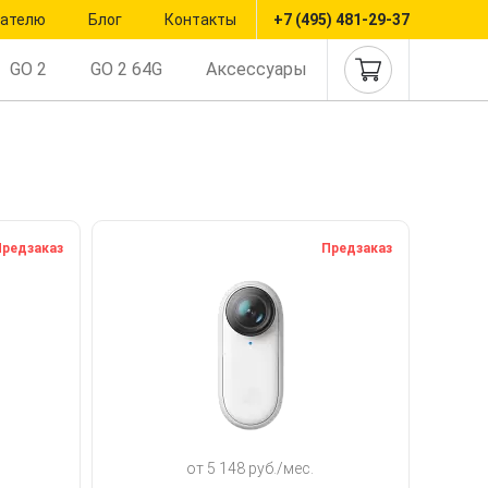
пателю
Блог
Контакты
+7 (495) 481-29-37
GO 2
GO 2 64G
Аксессуары
редзаказ
Предзаказ
от 5 148 руб./мес.