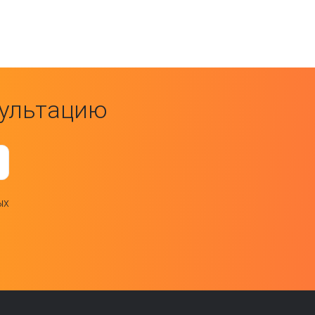
сультацию
ых