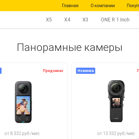
Главная
О компании
Поку
X5
X4
X3
ONE R 1 Inch
Панорамные камеры
Предзаказ
Новинка
П
от 8 332 руб./мес.
от 13 332 руб./мес.