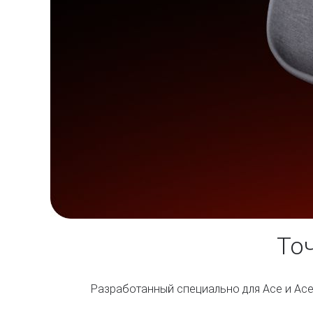
То
Разработанный специально для Ace и Ace 