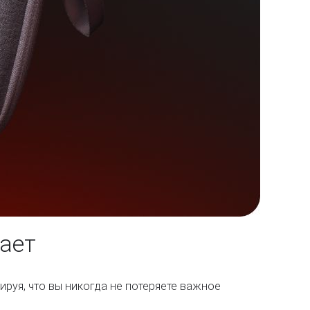
ает
ируя, что вы никогда не потеряете важное