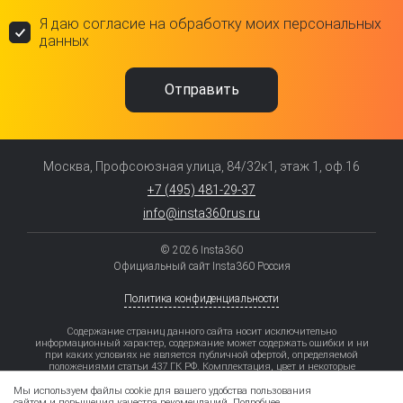
Я даю согласие на обработку моих персональных
данных
Москва, Профсоюзная улица, 84/32к1, этаж 1, оф.16
+7 (495) 481-29-37
info@insta360rus.ru
© 2026 Insta360
Официальный сайт Insta360 Россия
Политика конфиденциальности
Содержание страниц данного сайта носит исключительно
информационный характер, содержание может содержать ошибки и ни
при каких условиях не является публичной офертой, определяемой
положениями статьи 437 ГК РФ. Комплектация, цвет и некоторые
элементы моделей могут отличаться от заявленных.
Мы используем файлы cookie для вашего удобства пользования
Рассрочка – приобретение товара/услуги в кредит без увеличения затрат
сайтом и повышения качества рекомендаций.
Подробнее