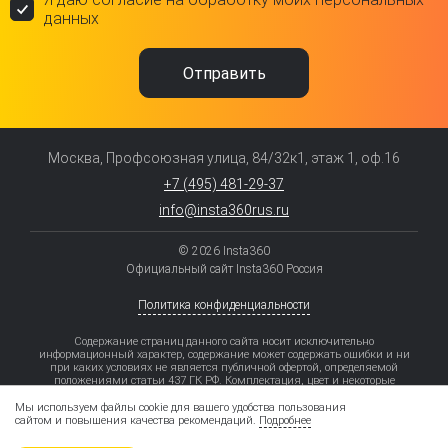
данных
Москва, Профсоюзная улица, 84/32к1, этаж 1, оф.16
+7 (495) 481-29-37
info@insta360rus.ru
© 2026 Insta360
Официальный сайт Insta360 Россия
Политика конфиденциальности
Содержание страниц данного сайта носит исключительно
информационный характер, содержание может содержать ошибки и ни
при каких условиях не является публичной офертой, определяемой
положениями статьи 437 ГК РФ. Комплектация, цвет и некоторые
элементы моделей могут отличаться от заявленных.
Мы используем файлы cookie для вашего удобства пользования
Рассрочка – приобретение товара/услуги в кредит без увеличения затрат
сайтом и повышения качества рекомендаций.
Подробнее
на приобретение товара/услуги за счет предоставления Партнером Банка
(продавцом) скидки на товар/услугу.