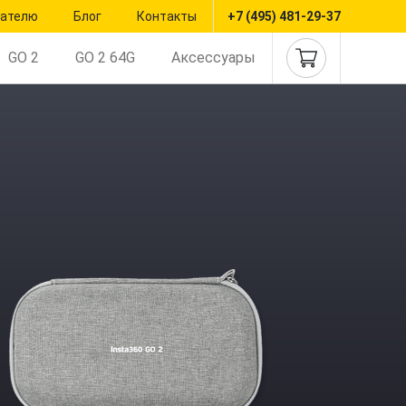
пателю
Блог
Контакты
+7 (495) 481-29-37
GO 2
GO 2 64G
Аксессуары