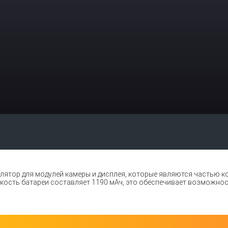
улятор для модулей камеры и дисплея, которые являются частью кон
мкость батареи составляет 1190 мАч, это обеспечивает возможно