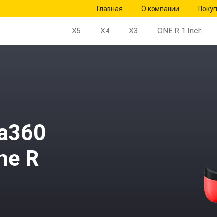
Главная
О компании
Поку
X5
X4
X3
ONE R 1 Inch
ta360
ne R