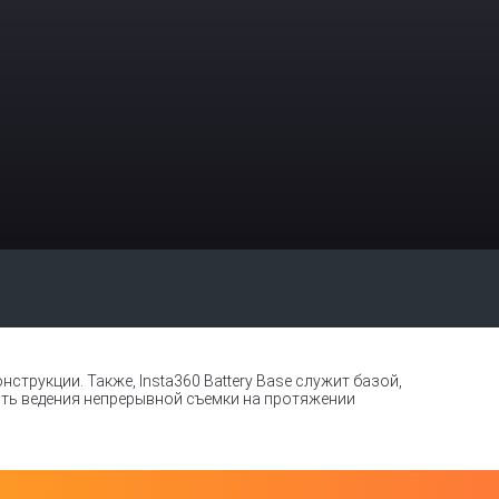
струкции. Также, Insta360 Battery Base служит базой,
сть ведения непрерывной съемки на протяжении