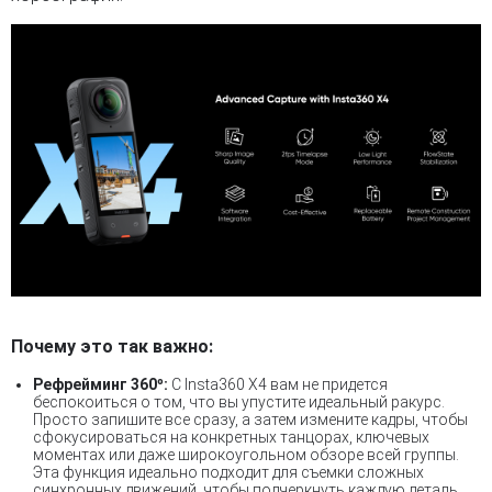
Почему это так важно:
Рефрейминг 360º:
С Insta360 X4 вам не придется
беспокоиться о том, что вы упустите идеальный ракурс.
Просто запишите все сразу, а затем измените кадры, чтобы
сфокусироваться на конкретных танцорах, ключевых
моментах или даже широкоугольном обзоре всей группы.
Эта функция идеально подходит для съемки сложных
синхронных движений, чтобы подчеркнуть каждую деталь.