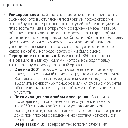
сценария.
Универсальность:
Запечатлеваете ли вы интенсивность
сценического выступления под яркими прожекторами,
спокойную сосредоточенность студийной репетиции или
плавность танца на открытом воздухе - камеры Insta360
обеспечивают исключительные результаты при любом
освещении. Благодаря их способности работать с быстрым
движением, меняющимися углами и разнообразными
условиями съемки вы никогда не пропустите ни одного
кадра, какой бы непредсказуемой ни была сцена.
Передовые технологии:
Камеры Insta360 оснащены
инновационными функциями, которые выводят вашу
танцевальную съемку на новый уровень.
Съемка 360º:
Возможность запечатлеть все вокруг
сразу - это отличный шанс для групповых выступлений.
Записывайте весь номер, а затем меняйте кадры, чтобы
выделить конкретных танцоров или ключевые моменты,
обеспечивая творческую свободу и не боясь ничего
упустить.
Оптимизация при слабом освещении:
Идеально
подходящие для сценических выступлений камеры
Insta360 отлично работают в условиях низкой
освещенности, позволяя снимать потрясающие детали
даже при плохом освещении, не жертвуя четкостью и
резкостью.
Deep Track 4.0:
Передовая технология слежения