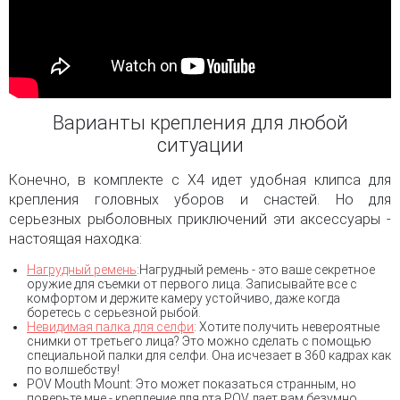
Варианты крепления для любой
ситуации
Конечно, в комплекте с X4 идет удобная клипса для
крепления головных уборов и снастей. Но для
серьезных рыболовных приключений эти аксессуары -
настоящая находка:
Нагрудный ремень
:Нагрудный ремень - это ваше секретное
оружие для съемки от первого лица. Записывайте все с
комфортом и держите камеру устойчиво, даже когда
боретесь с серьезной рыбой.
Невидимая палка для селфи
: Хотите получить невероятные
снимки от третьего лица? Это можно сделать с помощью
специальной палки для селфи. Она исчезает в 360 кадрах как
по волшебству!
POV Mouth Mount: Это может показаться странным, но
поверьте мне - крепление для рта POV дает вам безумно