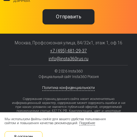
данных
Москва, Профсоюзная улица, 84/32к1, этаж 1, оф.16
+7 (495) 481-29-37
info@insta360rus.ru
© 2026 Insta360
Официальный сайт Insta360 Россия
Политика конфиденциальности
Содержание страниц данного сайта носит исключительно
информационный характер, содержание может содержать ошибки и ни
при каких условиях не является публичной офертой, определяемой
положениями статьи 437 ГК РФ. Комплектация, цвет и некоторые
элементы моделей могут отличаться от заявленных.
Мы используем файлы cookie для вашего удобства пользования
Рассрочка – приобретение товара/услуги в кредит без увеличения затрат
сайтом и повышения качества рекомендаций.
Подробнее
на приобретение товара/услуги за счет предоставления Партнером Банка
(продавцом) скидки на товар/услугу.
Увеличение затрат не происходит только в случае надлежащего
Я согласен