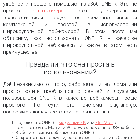
удобнее и проще с помощью Insta360 ONE R! Это не
просто
экшн-камера
, этот универсальный
технологический продукт одновременно является
комплексной и простой в использовании
широкоугольной веб-камерой. В этом посте мы
объясним, как использовать ONE R в качестве
широкоугольной веб-камеры и какие в этом есть
преимущества.
Правда ли, что она проста в
использовании?
Да! Независимо от того, работаете ли вы дома или
просто хотите пообщаться с семьей и друзьями,
пользоваться ONE R в качестве веб-камеры проще
простого. По сути, это система plug-and-go,
подразумевающая всего три основных шага:
Подключите ONE R с
модулями 4K
или
360 Mod
к
компьютеру на Mac или Windows с помощью USB-кабеля.
Выберите режим веб-камеры на ONE R.
Откройте платформу видеоконференцсвязи и выберите