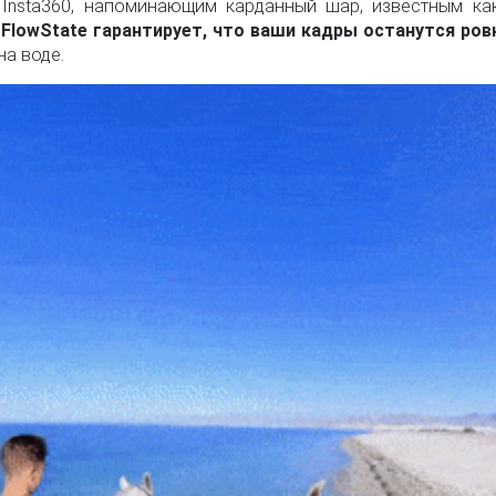
nsta360, напоминающим карданный шар, известным как Fl
FlowState гарантирует, что ваши кадры останутся ро
на воде.