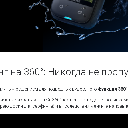
г на 360°: Никогда не пропу
тличным решением для подводных видео, - это
функция 360
нимать захватывающий 360° контент, с водонепроницае
 краю доски для серфинга) и впоследствии меняйте направл