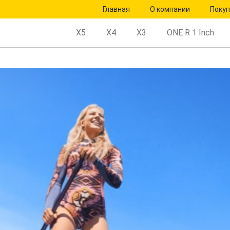
Главная
О компании
Поку
X5
X4
X3
ONE R 1 Inch