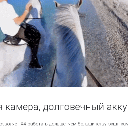
 камера, долговечный акк
зволяет X4 работать дольше, чем большинству экшн-кам