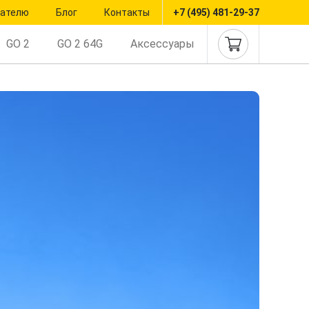
пателю
Блог
Контакты
+7 (495) 481-29-37
GO 2
GO 2 64G
Аксессуары