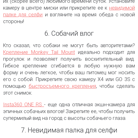
их (скорее всего) любимого времени суток. Установите
камеру в центре миски или прикрепите ее к
невидимой
палке для селфи
и взгляните на время обеда с новой
стороны!
6. Собачий влог
Кто сказал, что собаки не могут быть авторитетами?
Крепление Monkey Tail Mount
идеально подходит для
прогулок и позволяет получить восхитительный вид.
Гибкое крепление сгибается в любую нужную вам
форму и очень легкое, чтобы ваш питомец мог носить
его с собой. Прикрепите свою камеру X4 или GO 3S с
помощью
быстросъемного крепления
, чтобы сделать
этот снимок.
Insta360 ONE RS
- еще одна отличная экшн-камера для
эпичных собачьих влогов! Закрепите ее, чтобы получить
супермилый вид на город с высоты собачьего глаза.
7. Невидимая палка для селфи