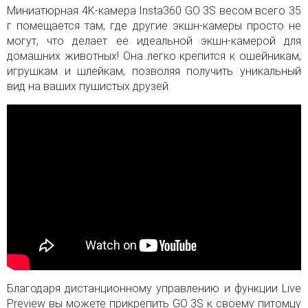
Миниатюрная 4K-камера Insta360 GO 3S весом всего 35
г помещается там, где другие экшн-камеры просто не
могут, что делает ее идеальной экшн-камерой для
домашних животных! Она легко крепится к ошейникам,
игрушкам и шлейкам, позволяя получить уникальный
вид на ваших пушистых друзей.
Благодаря дистанционному управлению и функции Live
Preview вы можете прикрепить GO 3S к своему питомцу