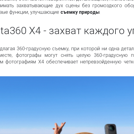
нимать захватывающие дух сцены без громоздкого обо
овые функции, улучшающие
съемку природы
.
sta360 X4 - захват каждого у
лагая 360-градусную съемку, при которой ни одна детал
месте, фотографы могут снять целую 360-градусную 
ым фотографиям X4 обеспечивает непревзойденную четко