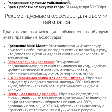
Разрешение в режиме таймлапса:
8K
Время работы от аккумулятора:
81 минута при 5,7K30fps
Рекомендуемые аксессуары для съемки
таймлапса
Для съемки потрясающих таймлапсов необходимо
иметь правильные аксессуары:
Крепление Multi Mount:
Этот универсальный аксессуар
сочетает в себе штатив, палку для селфи и волшебную руку,
что делает его идеальным для съемки высокоскоростных
таймлапсов.
Гибкое клейкое крепление
:
Это крепление,
предназначенное для съемки таймлапсов на ходу, надежно
крепится к плоским и изогнутым поверхностям,
обеспечивая стабильную съемку под любым углом.
2-в-1 Невидимая палка для селфи + штатив
:
Идеально
подходит для создания захватывающих 360° таймлапс-
видео, обеспечивая гибкость и устойчивость в одном
корпусе.
Невидимая палка для селфи
:
Идеально подходит для
съемки динамичных таймлапсов в движении. Эта палка для
селфи автоматически убирается со снимков 360º,
сделанных с помощью X3 и X4, обеспечивая невероятную
перспективу от третьего лица и уникальные ракурсы.