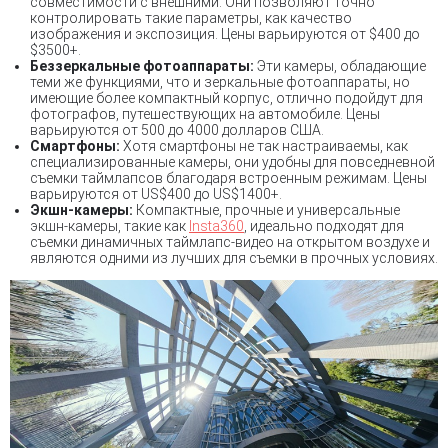
совместимости с внешними. Они позволяют точно
контролировать такие параметры, как качество
изображения и экспозиция. Цены варьируются от $400 до
$3500+.
Беззеркальные фотоаппараты:
Эти камеры, обладающие
теми же функциями, что и зеркальные фотоаппараты, но
имеющие более компактный корпус, отлично подойдут для
фотографов, путешествующих на автомобиле. Цены
варьируются от 500 до 4000 долларов США.
Смартфоны:
Хотя смартфоны не так настраиваемы, как
специализированные камеры, они удобны для повседневной
съемки таймлапсов благодаря встроенным режимам. Цены
варьируются от US$400 до US$1400+.
Экшн-камеры:
Компактные, прочные и универсальные
экшн-камеры, такие как
Insta360
, идеально подходят для
съемки динамичных таймлапс-видео на открытом воздухе и
являются одними из лучших для съемки в прочных условиях.